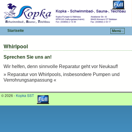
Startseite
Menü ↓
Zum Inhalt wechseln
Zum sekundären Inhalt wechseln
Whirlpool
Sprechen Sie uns an!
Wir helfen, denn sinnvolle Reparatur geht vor Neukauf!
» Reparatur von Whirlpools, insbesondere Pumpen und
Verrohrungsanpassung «
© 2026 -
Kopka SST