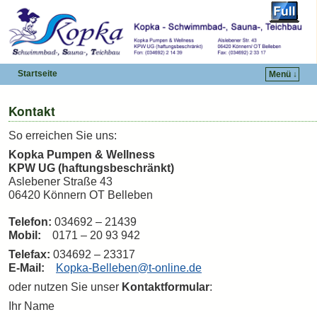
Startseite
Menü ↓
Zum Inhalt wechseln
Zum sekundären Inhalt wechseln
Kontakt
So erreichen Sie uns:
Kopka Pumpen & Wellness
KPW UG (haftungsbeschränkt)
Aslebener Straße 43
06420 Könnern OT Belleben
Telefon:
034692 – 21439
Mobil:
0171 – 20 93 942
Telefax:
034692 – 23317
E-Mail:
Kopka-Belleben@t-online.de
oder nutzen Sie unser
Kontaktformular
:
Ihr Name